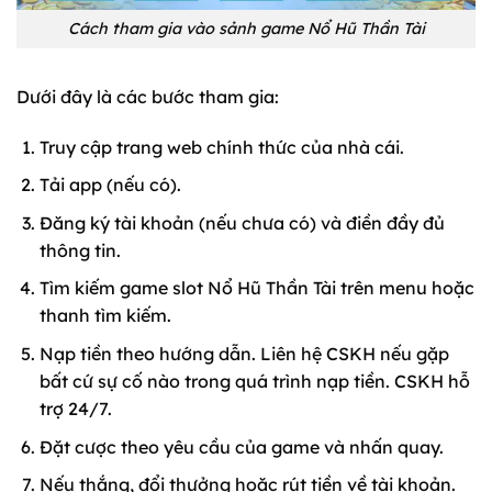
Cách tham gia vào sảnh game Nổ Hũ Thần Tài
Dưới đây là các bước tham gia:
Truy cập trang web chính thức của nhà cái.
Tải app (nếu có).
Đăng ký tài khoản (nếu chưa có) và điền đầy đủ
thông tin.
Tìm kiếm game slot Nổ Hũ Thần Tài trên menu hoặc
thanh tìm kiếm.
Nạp tiền theo hướng dẫn. Liên hệ CSKH nếu gặp
bất cứ sự cố nào trong quá trình nạp tiền. CSKH hỗ
trợ 24/7.
Đặt cược theo yêu cầu của game và nhấn quay.
Nếu thắng, đổi thưởng hoặc rút tiền về tài khoản.