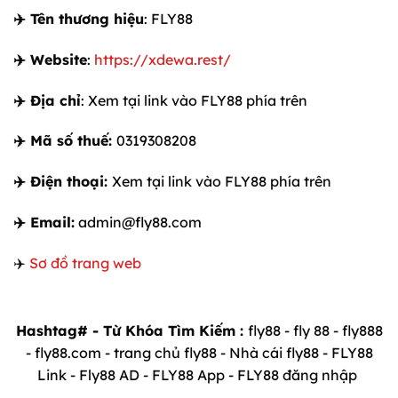
✈️ Tên thương hiệu
: FLY88
✈️ Website
:
https://xdewa.rest/
✈️ Địa chỉ
: Xem tại link vào FLY88 phía trên
✈️ Mã số thuế:
0319308208
✈️ Điện thoại:
Xem tại link vào FLY88 phía trên
✈️ Email:
admin@fly88.com
✈️
Sơ đồ trang web
Hashtag
# - Từ Khóa Tìm Kiếm :
fly88 - fly 88 - fly888
- fly88.com - trang chủ fly88 - Nhà cái fly88 - FLY88
Link - Fly88 AD - FLY88 App - FLY88 đăng nhập