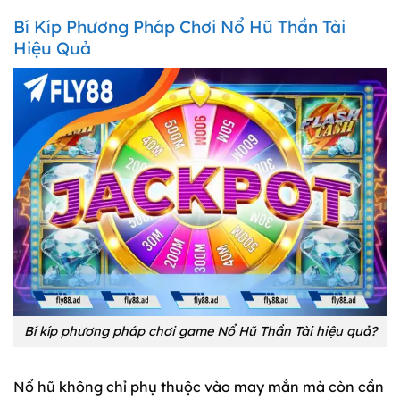
Bí Kíp Phương Pháp Chơi Nổ Hũ Thần Tài
Hiệu Quả
Bí kíp phương pháp chơi game Nổ Hũ Thần Tài hiệu quả?
Nổ hũ không chỉ phụ thuộc vào may mắn mà còn cần