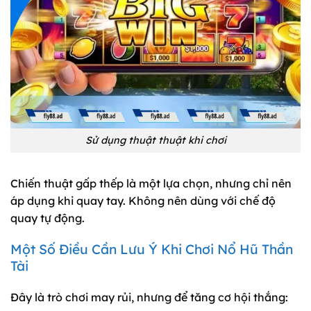
Sử dụng thuật thuật khi chơi
Chiến thuật gấp thếp là một lựa chọn, nhưng chỉ nên
áp dụng khi quay tay. Không nên dùng với chế độ
quay tự động.
Một Số Điều Cần Lưu Ý Khi Chơi Nổ Hũ Thần
Tài
Đây là trò chơi may rủi, nhưng để tăng cơ hội thắng: