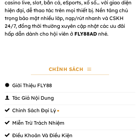
casino live, slot, bắn cá, eSports, xổ số… với giao diện
hiện đại, dễ thao tác trên mọi thiết bị. Nền tảng chú
trọng bảo mật nhiều lớp, nạp/rút nhanh và CSKH
24/7, đồng thời thường xuyên cập nhật các ưu đãi
hấp dẫn dành cho hội viên ở
FLY88AD
nhé.
CHÍNH SÁCH
Giới Thiệu FLY88
Tác Giả Nội Dung
Chính Sách Đại Lý
Miễn Trừ Trách Nhiệm
Điều Khoản Và Điều Kiện