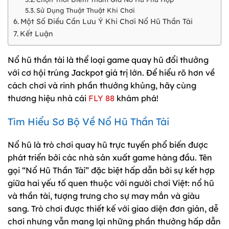
Sử Dụng Thuật Thuật Khi Chơi
Một Số Điều Cần Lưu Ý Khi Chơi Nổ Hũ Thần Tài
Kết Luận
Nổ hũ thần tài là thể loại game quay hũ đổi thưởng
với cơ hội trúng Jackpot giá trị lớn. Để hiểu rõ hơn về
cách chơi và rinh phần thưởng khủng, hãy cùng
thương hiệu nhà cái
FLY 88
khám phá!
Tìm Hiểu Sơ Bộ Về Nổ Hũ Thần Tài
Nổ hũ là trò chơi quay hũ trực tuyến phổ biến được
phát triển bởi các nhà sản xuất game hàng đầu. Tên
gọi “Nổ Hũ Thần Tài” đặc biệt hấp dẫn bởi sự kết hợp
giữa hai yếu tố quen thuộc với người chơi Việt: nổ hũ
và thần tài, tượng trưng cho sự may mắn và giàu
sang. Trò chơi được thiết kế với giao diện đơn giản, dễ
chơi nhưng vẫn mang lại những phần thưởng hấp dẫn