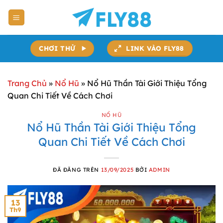
Chuyển
đến
nội
dung
CHƠI THỬ
LINK VÀO FLY88
Trang Chủ
»
Nổ Hũ
»
Nổ Hũ Thần Tài Giới Thiệu Tổng
Quan Chi Tiết Về Cách Chơi
NỔ HŨ
Nổ Hũ Thần Tài Giới Thiệu Tổng
Quan Chi Tiết Về Cách Chơi
ĐÃ ĐĂNG TRÊN
13/09/2025
BỞI
ADMIN
13
Th9