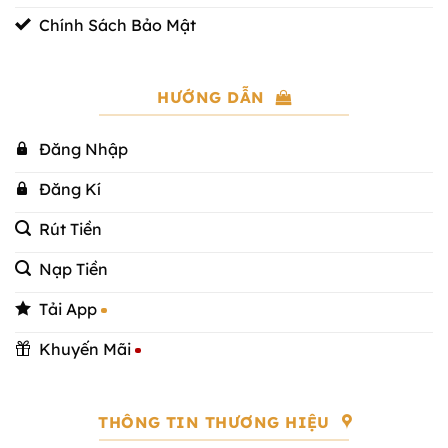
Chính Sách Bảo Mật
HƯỚNG DẪN
Đăng Nhập
Đăng Kí
Rút Tiền
Nạp Tiền
Tải App
Khuyến Mãi
THÔNG TIN THƯƠNG HIỆU