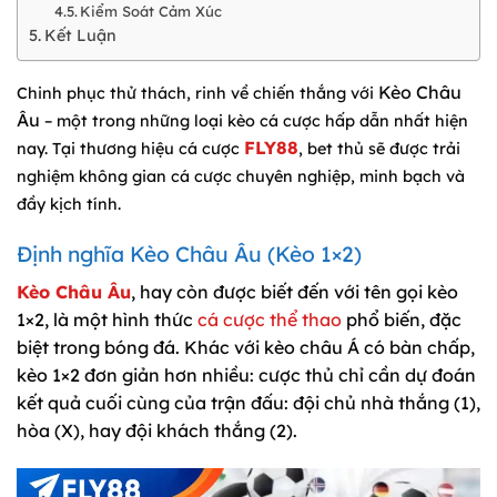
Kiểm Soát Cảm Xúc
Kết Luận
Kèo Châu
Chinh phục thử thách, rinh về chiến thắng với
Âu
– một trong những loại kèo cá cược hấp dẫn nhất hiện
FLY88
nay. Tại thương hiệu cá cược
, bet thủ sẽ được trải
nghiệm không gian cá cược chuyên nghiệp, minh bạch và
đầy kịch tính.
Định nghĩa Kèo Châu Âu (Kèo 1×2)
Kèo Châu Âu
, hay còn được biết đến với tên gọi kèo
1×2, là một hình thức
cá cược thể thao
phổ biến, đặc
biệt trong bóng đá. Khác với kèo châu Á có bàn chấp,
kèo 1×2 đơn giản hơn nhiều: cược thủ chỉ cần dự đoán
kết quả cuối cùng của trận đấu: đội chủ nhà thắng (1),
hòa (X), hay đội khách thắng (2).