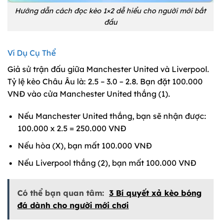
Hướng dẫn cách đọc kèo 1×2 dễ hiểu cho người mới bắt
đầu
Ví Dụ Cụ Thể
Giả sử trận đấu giữa Manchester United và Liverpool.
Tỷ lệ kèo Châu Âu là: 2.5 – 3.0 – 2.8. Bạn đặt 100.000
VNĐ vào cửa Manchester United thắng (1).
Nếu Manchester United thắng, bạn sẽ nhận được:
100.000 x 2.5 = 250.000 VNĐ
Nếu hòa (X), bạn mất 100.000 VNĐ
Nếu Liverpool thắng (2), bạn mất 100.000 VNĐ
Có thể bạn quan tâm:
3 Bí quyết xả kèo bóng
đá dành cho người mới chơi