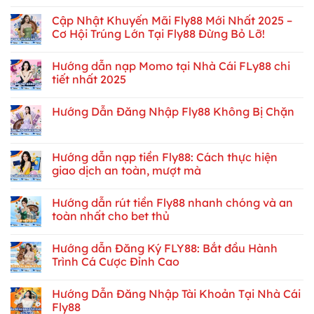
Phân
gặp
tích
Cập Nhật Khuyến Mãi Fly88 Mới Nhất 2025 –
AC
trận
Milan
Cơ Hội Trúng Lớn Tại Fly88 Đừng Bỏ Lỡ!
đấu
ngày
Crystal
6/10/2025
Hướng dẫn nạp Momo tại Nhà Cái FLy88 chi
Palace
và
tiết nhất 2025
Liverpool
ngày
Hướng Dẫn Đăng Nhập Fly88 Không Bị Chặn
27/9/2025
Hướng dẫn nạp tiền Fly88: Cách thực hiện
giao dịch an toàn, mượt mà
Hướng dẫn rút tiền Fly88 nhanh chóng và an
toàn nhất cho bet thủ
Hướng dẫn Đăng Ký FLY88: Bắt đầu Hành
Trình Cá Cược Đỉnh Cao
Hướng Dẫn Đăng Nhập Tài Khoản Tại Nhà Cái
Fly88