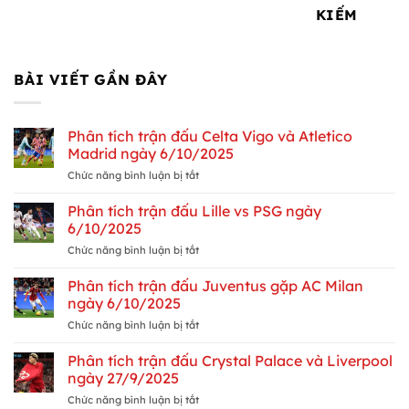
KIẾM
BÀI VIẾT GẦN ĐÂY
Phân tích trận đấu Celta Vigo và Atletico
Madrid ngày 6/10/2025
ở
Chức năng bình luận bị tắt
Phân
tích
Phân tích trận đấu Lille vs PSG ngày
trận
6/10/2025
đấu
ở
Chức năng bình luận bị tắt
Celta
Phân
Vigo
tích
Phân tích trận đấu Juventus gặp AC Milan
và
trận
Atletico
ngày 6/10/2025
đấu
Madrid
ở
Chức năng bình luận bị tắt
Lille
ngày
Phân
vs
6/10/2025
tích
Phân tích trận đấu Crystal Palace và Liverpool
PSG
trận
ngày
ngày 27/9/2025
đấu
6/10/2025
ở
Chức năng bình luận bị tắt
Juventus