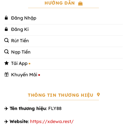
HƯỚNG DẪN
Đăng Nhập
Đăng Kí
Rút Tiền
Nạp Tiền
Tải App
Khuyến Mãi
THÔNG TIN THƯƠNG HIỆU
✈️ Tên thương hiệu
: FLY88
✈️ Website
:
https://xdewa.rest/