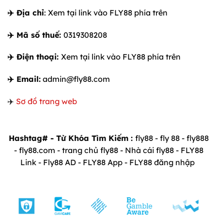
✈️ Địa chỉ
: Xem tại link vào FLY88 phía trên
✈️ Mã số thuế:
0319308208
✈️ Điện thoại:
Xem tại link vào FLY88 phía trên
✈️ Email:
admin@fly88.com
✈️
Sơ đồ trang web
Hashtag
# - Từ Khóa Tìm Kiếm :
fly88 - fly 88 - fly888
- fly88.com - trang chủ fly88 - Nhà cái fly88 - FLY88
Link - Fly88 AD - FLY88 App - FLY88 đăng nhập